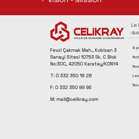
Le 
qua
À p
Fevzi Çakmak Mah., Kobisan 3
Sanayi Sitesi 10753 Sk. C Blok
Not
No:30C, 42050 Karatay/KONYA
Nos
T: 0 332 350 18 28
Les
Nou
F: 0 332 350 99 96
M: mail@celikray.com