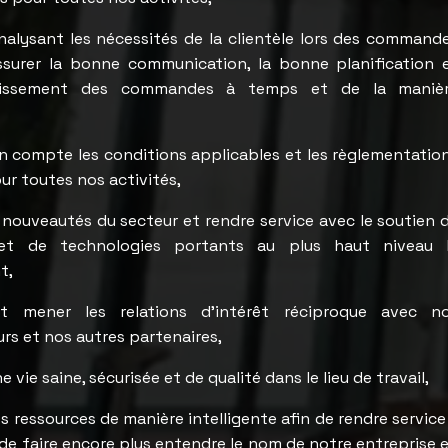
nalysant les nécessités de la clientèle lors des command
ssurer la bonne communication, la bonne planification 
plissement des commandes à temps et de la maniè
n compte les conditions applicables et les règlementatio
ur toutes nos activités,
s nouveautés du secteur et rendre service avec le soutien 
t de technologies portants au plus haut niveau 
t,
t mener les relations d’intérêt réciproque avec n
urs et nos autres partenaires,
e vie saine, sécurisée et de qualité dans le lieu de travail,
os ressources de manière intelligente afin de rendre service
f de faire encore plus entendre le nom de notre entreprise 