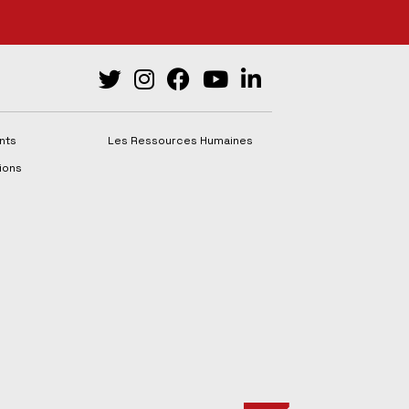
nts
Les Ressources Humaines
ions