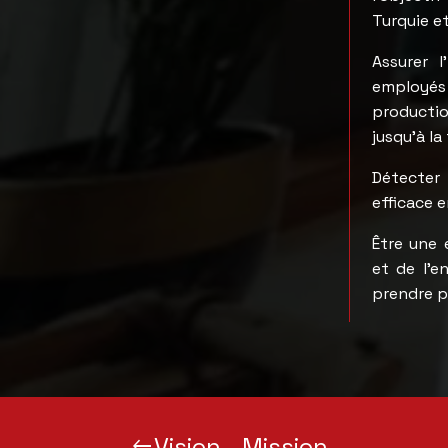
Turquie e
Assurer l
employés
productio
jusqu’à la
Détecter 
efficace e
Être une 
et de l’e
prendre p
Vision - Mission
keyboard_backspace