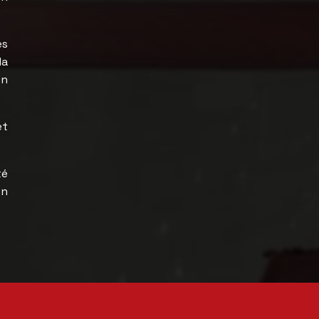
es
la
on
et
té
en