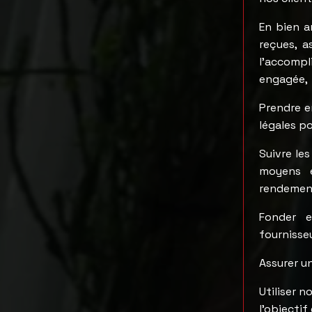
En bien a
reçues, a
l’accom
engagée,
Prendre e
légales po
Suivre le
moyens e
rendemen
Fonder e
fournisse
Assurer un
Utiliser n
l’objecti