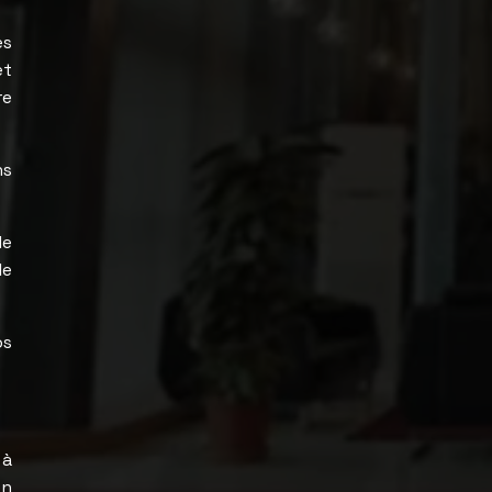
es
et
re
ns
de
le
os
 à
en