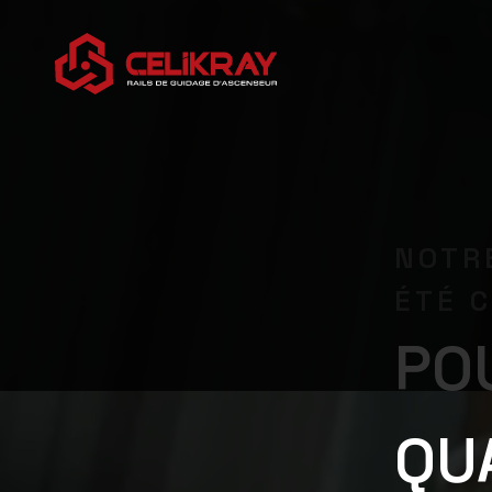
NOTR
ÉTÉ C
POU
QU