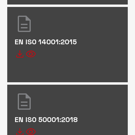
description
EN ISO 14001:2015
file_download
visibility
description
EN ISO 50001:2018
file_download
visibility