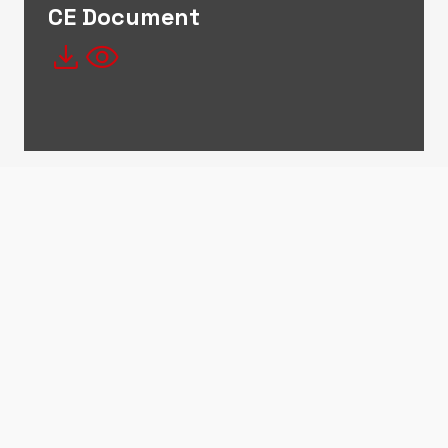
CE Document
file_download
visibility