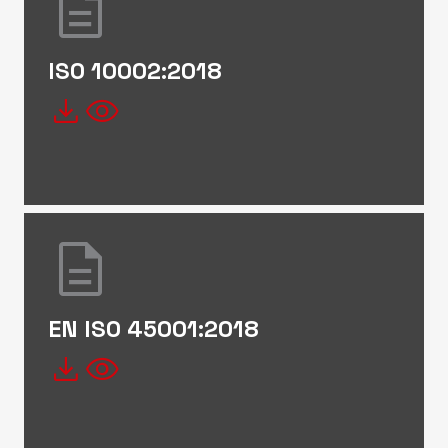
description
ISO 10002:2018
file_download
visibility
description
EN ISO 45001:2018
file_download
visibility