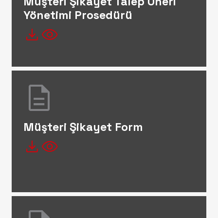
Müşteri Şikâyet Talep Öneri
Yönetimi Prosedürü
file_download
visibility
description
Müşteri Şikayet Form
file_download
visibility