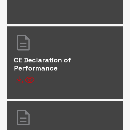
description
CE Declaration of
Performance
file_download
visibility
description