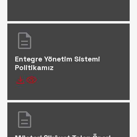
description
Entegre Yönetim Sistemi
Politikamız
file_download
visibility
description