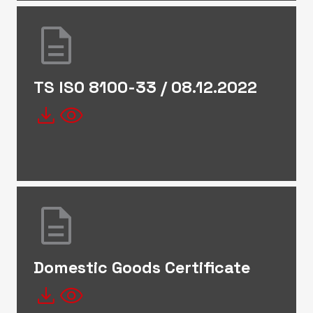
description
TS ISO 8100-33 / 08.12.2022
file_download
visibility
description
Domestic Goods Certificate
file_download
visibility